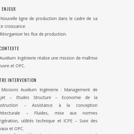
S ENJEUX
Nouvelle ligne de production dans le cadre de sa
te croissance.
Réorganiser les flux de production.
 CONTEXTE
Auxilium Ingénierie réalise une mission de maîtrise
œuvre et OPC.
TRE INTERVENTION
Missions Auxilium Ingénierie : Management de
ojet – Etudes Structure – Economie de la
nstruction – Assistance à la conception
chitecturale – Fluides, mise aux normes
rigération, utilités technique et ICPE – Suivi des
vaux et OPC.