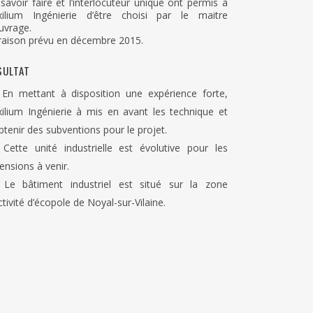
savoir faire et l’interlocuteur unique ont permis à
xilium Ingénierie d’être choisi par le maitre
uvrage.
raison prévu en décembre 2015.
SULTAT
En mettant à disposition une expérience forte,
ilium Ingénierie à mis en avant les technique et
btenir des subventions pour le projet.
Cette unité industrielle est évolutive pour les
ensions à venir.
Le bâtiment industriel est situé sur la zone
ctivité d’écopole de Noyal-sur-Vilaine.