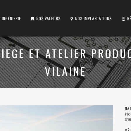
INGÉNIERIE
NOS VALEURS
NOS IMPLANTATIONS
R
IEGE ET ATELIER PRODU
VILAINE
NA
Nou
d’
DÉL