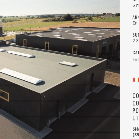
6 
AN
En 
SU
2 
CA
Ind
A 
CO
CO
PO
UT
Si
(35