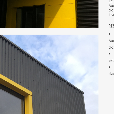
Le 
Au
d’o
Liv
RÉ
Aux
d’o
ext
d’a