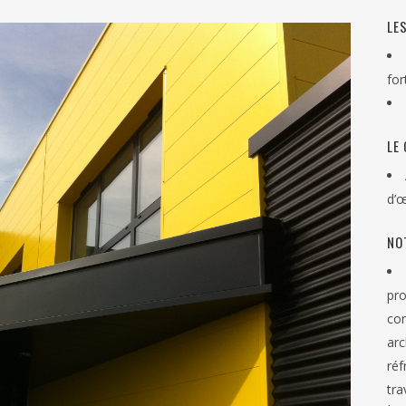
LE
for
LE
d’
NO
pr
co
ar
réf
tra